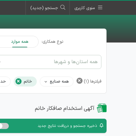
منوی کاربری
جستجو (جدید)
نوع همکاری:
همه موارد
همه استان‌ها و شهرها
×
×
فیلترها
(1)
همه صنایع
خانم
حدا
آگهی استخدام صافکار خانم
ذخیره جستجو و دریافت نتایج جدید