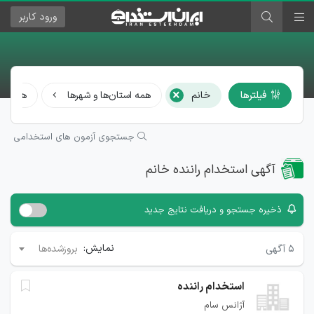
ورود
کاربر
×
فیلترها
خانم
همه استان‌ها و شهرها
همه مش
جستجوی آزمون های استخدامی
آگهی استخدام راننده خانم
ذخیره جستجو و دریافت نتایج جدید
نمایش:
۵
آگهی
بروزشده‌ها
استخدام راننده
آژانس سام