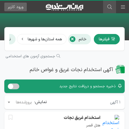
ورود
کاربر
×
فیلترها
خانم
همه استان‌ها و شهرها
نجات غ
جستجوی آزمون های استخدامی
آگهی استخدام نجات غریق و غواص خانم
ذخیره جستجو و دریافت نتایج جدید
نمایش:
۱
آگهی
بروزشده‌ها
استخدام غریق نجات
هتل قصر