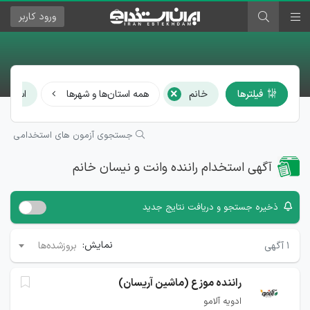
ورود
کاربر
×
فیلترها
خانم
همه استان‌ها و شهرها
استخدام
جستجوی آزمون های استخدامی
آگهی استخدام راننده وانت و نیسان خانم
ذخیره جستجو و دریافت نتایج جدید
نمایش:
۱
آگهی
بروزشده‌ها
راننده موزع (ماشین آریسان)
ادویه آلامو