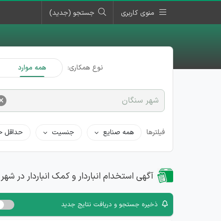
منوی کاربری
جستجو (جدید)
نوع همکاری:
همه موارد
×
شهر سنگان
فیلترها
همه صنایع
جنسیت
حداقل ح
آگهی استخدام انباردار و کمک انباردار در شهر
ذخیره جستجو و دریافت نتایج جدید