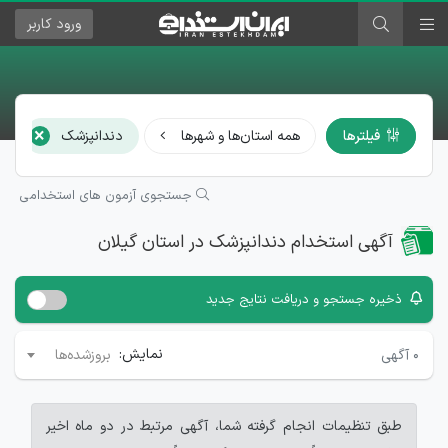
ورود
کاربر
×
فیلترها
همه استان‌ها و شهرها
دندانپزشک
ه
جستجوی آزمون های استخدامی
آگهی استخدام دندانپزشک در استان گیلان
ذخیره جستجو و دریافت نتایج جدید
نمایش:
۰
آگهی
بروزشده‌ها
طبق تنظیمات انجام گرفته شما، آگهی مرتبط در دو ماه اخیر