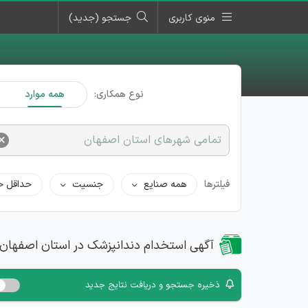
منوی کاربری
جستجو (جدید)
نوع همکاری:
همه موارد
×
تمامی شهرهای استان اصفهان
فیلترها
همه صنایع
جنسیت
حداقل ح
آگهی استخدام دندانپزشک در استان اصفهان
ذخیره جستجو و دریافت نتایج جدید