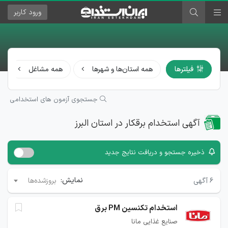
ورود
کاربر
فیلترها
همه استان‌ها و شهرها
همه مشاغل
جستجوی آزمون های استخدامی
آگهی استخدام برقکار در استان البرز
ذخیره جستجو و دریافت نتایج جدید
نمایش:
۶
آگهی
بروزشده‌ها
استخدام تکنسین PM برق
صنایع غذایی مانا