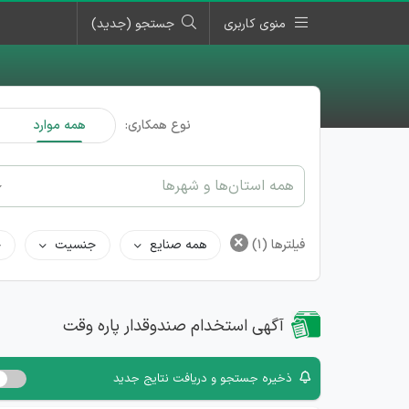
منوی کاربری
جستجو (جدید)
نوع همکاری:
همه موارد
همه استان‌ها و شهرها
×
فیلترها
(1)
همه صنایع
جنسیت
ح
آگهی استخدام صندوقدار پاره وقت
ذخیره جستجو و دریافت نتایج جدید