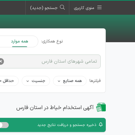
منوی کاربری
جستجو (جدید)
نوع همکاری:
همه موارد
×
تمامی شهرهای استان فارس
فیلترها
همه صنایع
جنسیت
حداقل ح
آگهی استخدام خیاط در استان فارس
ذخیره جستجو و دریافت نتایج جدید