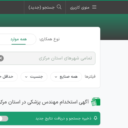
منوی کاربری
جستجو (جدید)
نوع همکاری:
همه موارد
×
تمامی شهرهای استان مرکزی
فیلترها
همه صنایع
جنسیت
حداقل ح
آگهی استخدام مهندس پزشکی در استان مرکز
ذخیره جستجو و دریافت نتایج جدید