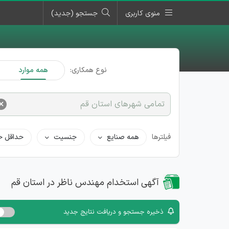
منوی کاربری
جستجو (جدید)
نوع همکاری:
همه موارد
×
تمامی شهرهای استان قم
فیلترها
همه صنایع
جنسیت
حداقل ح
آگهی استخدام مهندس ناظر در استان قم
ذخیره جستجو و دریافت نتایج جدید