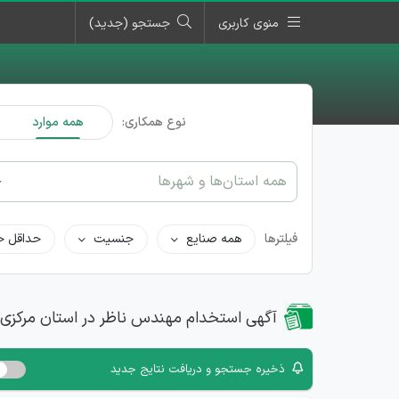
منوی کاربری
جستجو (جدید)
نوع همکاری:
همه موارد
همه استان‌ها و شهرها
فیلترها
همه صنایع
جنسیت
حداقل ح
آگهی استخدام مهندس ناظر در استان مرکزی
ذخیره جستجو و دریافت نتایج جدید