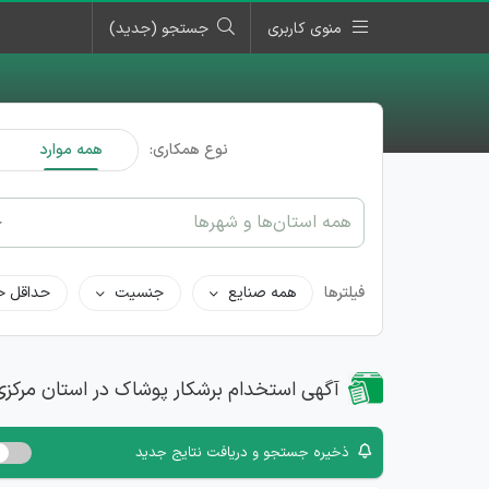
منوی کاربری
جستجو (جدید)
نوع همکاری:
همه موارد
همه استان‌ها و شهرها
فیلترها
همه صنایع
جنسیت
حداقل ح
آگهی استخدام برشکار پوشاک در استان مرکزی
ذخیره جستجو و دریافت نتایج جدید