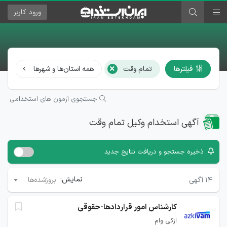
ورود
کاربر
×
فیلترها
تمام وقت
همه استان‌ها و شهرها
وک
جستجوی آزمون های استخدامی
آگهی استخدام وکیل تمام وقت
ذخیره جستجو و دریافت نتایج جدید
نمایش:
۱۴
آگهی
بروزشده‌ها
کارشناس امور قراردادها-حقوقی
ازکی وام