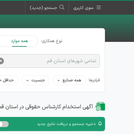
منوی کاربری
جستجو (جدید)
نوع همکاری:
همه موارد
×
تمامی شهرهای استان قم
فیلترها
همه صنایع
جنسیت
حداقل ح
آگهی استخدام کارشناس حقوقی در استان قم
ذخیره جستجو و دریافت نتایج جدید