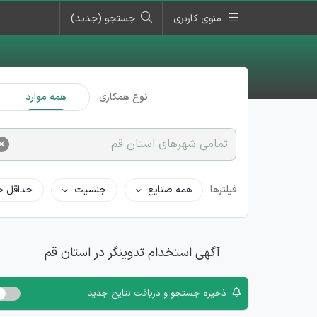
منوی کاربری
جستجو (جدید)
نوع همکاری:
همه موارد
×
تمامی شهرهای استان قم
فیلترها
همه صنایع
جنسیت
حداقل ح
آگهی استخدام تدوینگر در استان قم
ذخیره جستجو و دریافت نتایج جدید