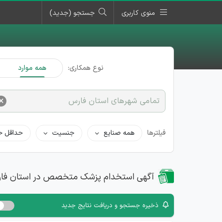
منوی کاربری
جستجو (جدید)
نوع همکاری:
همه موارد
×
تمامی شهرهای استان فارس
فیلترها
همه صنایع
جنسیت
حداقل ح
آگهی استخدام پزشک متخصص در استان فا
ذخیره جستجو و دریافت نتایج جدید