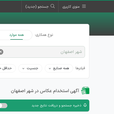
منوی کاربری
جستجو (جدید)
نوع همکاری:
همه موارد
×
شهر اصفهان
فیلترها
همه صنایع
جنسیت
حداقل ح
آگهی استخدام عکاس در شهر اصفهان
ذخیره جستجو و دریافت نتایج جدید