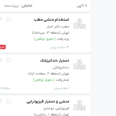
نمایش:
۷
آگهی
بروزشده‌ها
استخدام منشی مطب
مطب دکتر احرار
تهران (منطقه ۳، میرداماد)
پاره وقت
(حقوق توافقی)
فوری
۱۳ ساعت پیش
دستیار دندانپزشک
دندانپزشکی
تهران (منطقه ۲، سعادت آباد)
تمام وقت
(حقوق توافقی)
بروزرسان
۱ هفته پیش
منشی و دستیار فیزیوتراپی
فیزیوتراپی موحدی
تهران (منطقه ۱، دزاشیب)