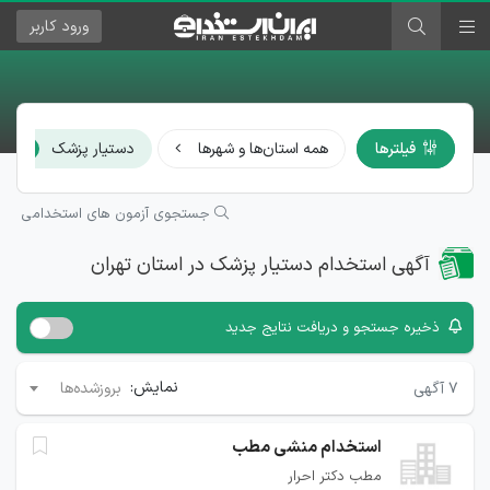
ورود
کاربر
×
فیلترها
همه استان‌ها و شهرها
دستیار پزشک
جستجوی آزمون های استخدامی
آگهی استخدام دستیار پزشک در استان تهران
ذخیره جستجو و دریافت نتایج جدید
نمایش:
۷
آگهی
بروزشده‌ها
استخدام منشی مطب
مطب دکتر احرار