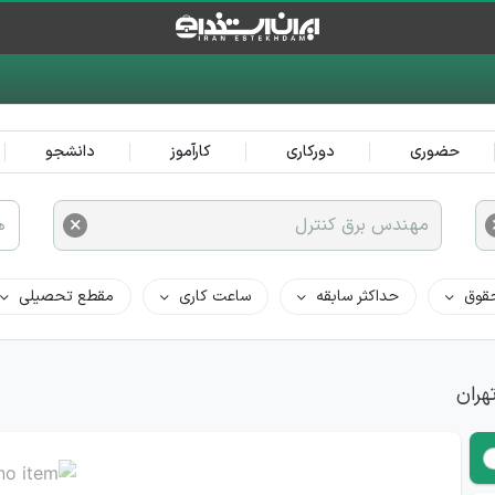
حضوری
دورکاری
کارآموز
دانشجو
×
مهندس برق کنترل
ه
قوق
حداکثر سابقه
ساعت کاری
مقطع تحصیلی
هران