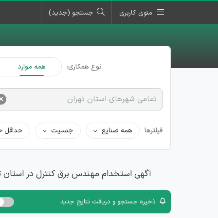
منوی کاربری
جستجو (جدید)
نوع همکاری:
همه موارد
×
تمامی شهرهای استان تهران
فیلترها
همه صنایع
جنسیت
حداقل ح
آگهی استخدام مهندس برق کنترل در استان ت
ذخیره جستجو و دریافت نتایج جدید