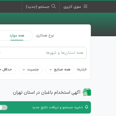
منوی کاربری
جستجو (جدید)
نوع همکاری:
همه موارد
همه استان‌ها و شهرها
فیلترها
همه صنایع
جنسیت
حداقل ح
آگهی استخدام باغبان در استان تهران
ذخیره جستجو و دریافت نتایج جدید