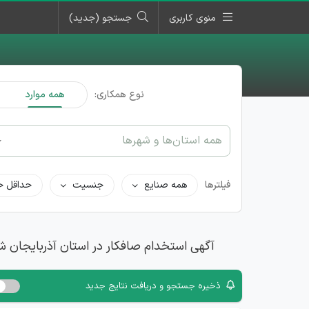
منوی کاربری
جستجو (جدید)
نوع همکاری:
همه موارد
همه استان‌ها و شهرها
فیلترها
همه صنایع
جنسیت
حداقل ح
آگهی استخدام صافکار در استان آذربایجان ش
ذخیره جستجو و دریافت نتایج جدید