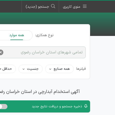
منوی کاربری
جستجو (جدید)
نوع همکاری:
همه موارد
×
تمامی شهرهای استان خراسان رضوی
فیلترها
همه صنایع
جنسیت
حداقل ح
آگهی استخدام آبدارچی در استان خراسان رض
ذخیره جستجو و دریافت نتایج جدید