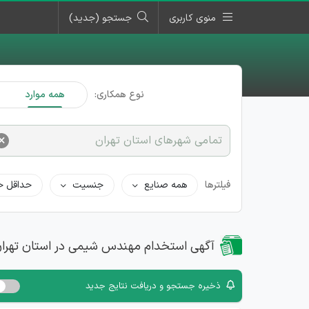
منوی کاربری
جستجو (جدید)
نوع همکاری:
همه موارد
×
تمامی شهرهای استان تهران
فیلترها
همه صنایع
جنسیت
حداقل ح
آگهی استخدام مهندس شیمی در استان تهرا
ذخیره جستجو و دریافت نتایج جدید