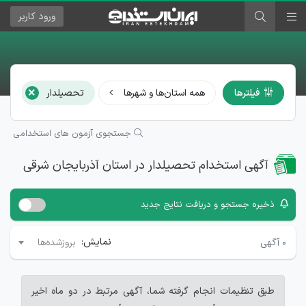
ورود
کاربر
×
فیلترها
همه استان‌ها و شهرها
تحصیلدار
هم
جستجوی آزمون های استخدامی
آگهی استخدام تحصیلدار در استان آذربایجان شرقی
ذخیره جستجو و دریافت نتایج جدید
نمایش:
۰
آگهی
بروزشده‌ها
طبق تنظیمات انجام گرفته شما، آگهی مرتبط در دو ماه اخیر