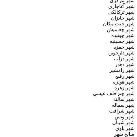
شهر مرکزی
شهر آغاجاری
شهر ترکالکی
شهر جایزان
شهر جنت مکان
شهر چغامیش
شهر چوئبده
شهر حسینیه
شهر حمزه
شهر دارخوین
شهر دزآب
شهر دهدز
شهر رامشیر
شهر رفیع
شهر هویزه
شهر زهره
شهر چم خلف عیسی
شهر سالند
شهر سماله
شهر شرافت
شهر ویس
شهر شیبان
شهر باوی
صالح شهر