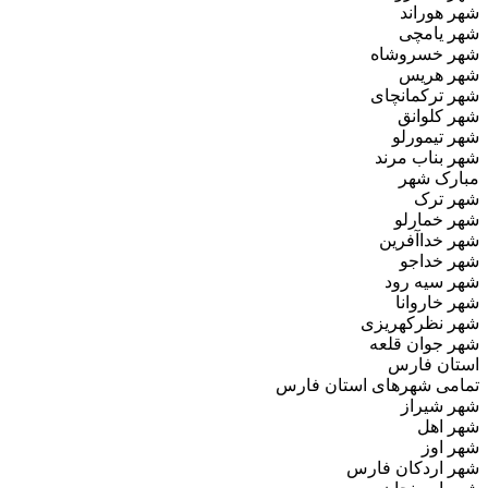
شهر هوراند
شهر یامچی
شهر خسروشاه
شهر هریس
شهر ترکمانچای
شهر کلوانق
شهر تیمورلو
شهر بناب مرند
مبارک‌ شهر
شهر ترک
شهر خمارلو
شهر خداآفرین
شهر خداجو
شهر سیه‌ رود
شهر خاروانا
شهر نظرکهریزی
شهر جوان‌ قلعه
استان فارس
تمامی شهرهای استان فارس
شهر شیراز
شهر اهل
شهر اوز
شهر اردکان فارس