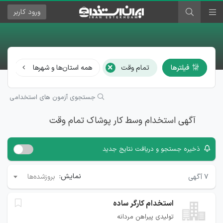
ورود
کاربر
×
فیلترها
تمام وقت
همه استان‌ها و شهرها
هم
جستجوی آزمون های استخدامی
آگهی استخدام وسط کار پوشاک تمام وقت
ذخیره جستجو و دریافت نتایج جدید
نمایش:
۷
آگهی
بروزشده‌ها
استخدام کارگر ساده
تولیدی پیراهن مردانه