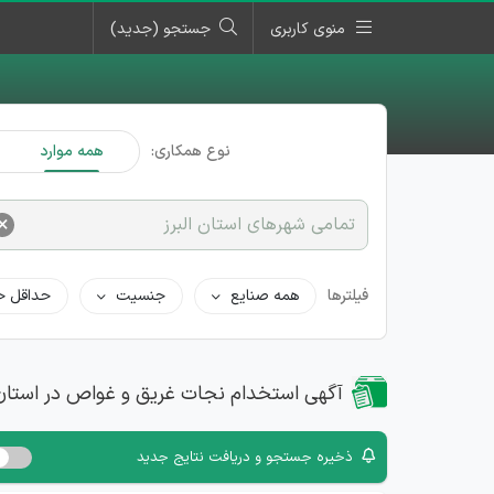
منوی کاربری
جستجو (جدید)
نوع همکاری:
همه موارد
×
تمامی شهرهای استان البرز
فیلترها
همه صنایع
جنسیت
حداقل ح
آگهی استخدام نجات غریق و غواص در استان ا
ذخیره جستجو و دریافت نتایج جدید