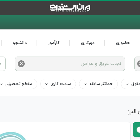
حضوری
دورکاری
کارآموز
دانشجو
×
نجات غریق و غواص
ه
قوق
حداکثر سابقه
ساعت کاری
مقطع تحصیلی
لبرز