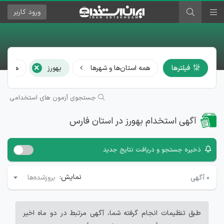
ورود
کاربر
×
فیلترها
همه استان‌ها و شهرها
بهورز
همه رشت
جستجوی آزمون های استخدامی
آگهی استخدام بهورز در استان فارس
ذخیره جستجو و دریافت نتایج جدید
نمایش:
۰
آگهی
بروزشده‌ها
طبق تنظیمات انجام گرفته شما، آگهی مرتبط در دو ماه اخیر