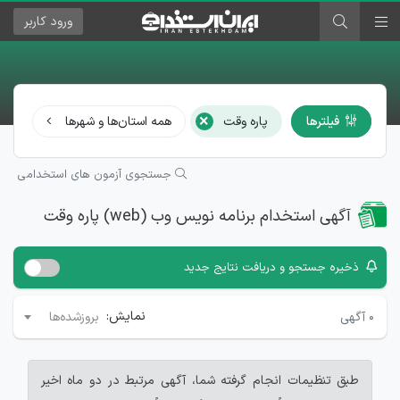
ورود
کاربر
×
فیلترها
پاره وقت
همه استان‌ها و شهرها
برن
جستجوی آزمون های استخدامی
آگهی استخدام برنامه نویس وب (web) پاره وقت
ذخیره جستجو و دریافت نتایج جدید
نمایش:
۰
آگهی
بروزشده‌ها
طبق تنظیمات انجام گرفته شما، آگهی مرتبط در دو ماه اخیر