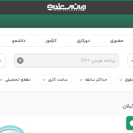
حضوری
دورکاری
کارآموز
دانشجو
×
برنامه نویس ++C
ه
قوق
حداکثر سابقه
ساعت کاری
مقطع تحصیلی