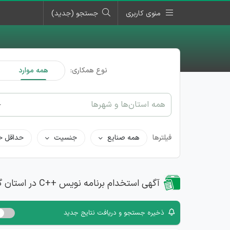
منوی کاربری
جستجو (جدید)
نوع همکاری:
همه موارد
همه استان‌ها و شهرها
فیلترها
همه صنایع
جنسیت
حداقل ح
آگهی استخدام برنامه نویس ++C در استان گیلان
ذخیره جستجو و دریافت نتایج جدید