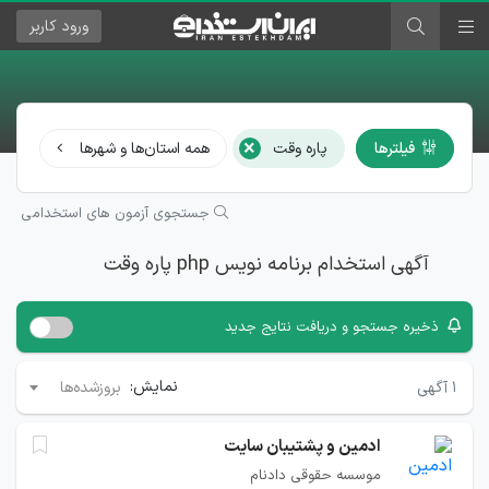
ورود
کاربر
×
فیلترها
پاره وقت
همه استان‌ها و شهرها
همه
جستجوی آزمون های استخدامی
آگهی استخدام برنامه نویس php پاره وقت
ذخیره جستجو و دریافت نتایج جدید
نمایش:
۱
آگهی
بروزشده‌ها
ادمین و پشتیبان سایت
موسسه حقوقی دادنام