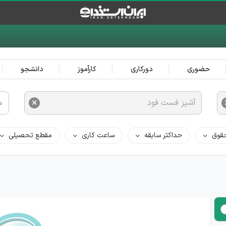
حضوری
دورکاری
کارآموز
دانشجو
×
آشپز فست فود
ه
قوق
حداکثر سابقه
ساعت کاری
مقطع تحصیلی