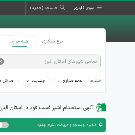
منوی کاربری
جستجو (جدید)
نوع همکاری:
همه موارد
×
تمامی شهرهای استان البرز
فیلترها
همه صنایع
جنسیت
حداقل ح
آگهی استخدام آشپز فست فود در استان البرز
ذخیره جستجو و دریافت نتایج جدید