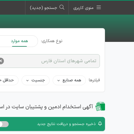
منوی کاربری
جستجو (جدید)
نوع همکاری:
همه موارد
×
تمامی شهرهای استان فارس
فیلترها
همه صنایع
جنسیت
حداقل ح
آگهی استخدام ادمین و پشتیبان سایت در اس
ذخیره جستجو و دریافت نتایج جدید