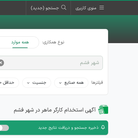
منوی کاربری
جستجو (جدید)
نوع همکاری:
همه موارد
×
شهر فشم
فیلترها
همه صنایع
جنسیت
حداقل ح
آگهی استخدام کارگر ماهر در شهر فشم
ذخیره جستجو و دریافت نتایج جدید