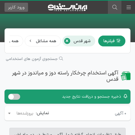
ورود
کاربر
×
فیلترها
شهر قدس
همه مشاغل
همه رشته‌ها
جستجوی آزمون های استخدامی
آگهی استخدام چرخکار راسته دوز و میاندوز در شهر
قدس
ذخیره جستجو و دریافت نتایج جدید
نمایش:
۰
آگهی
بروزشده‌ها
طبق تنظیمات انجام گرفته شما، آگهی مرتبط در دو ماه اخیر