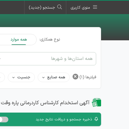
منوی کاربری
جستجو (جدید)
نوع همکاری:
همه موارد
همه استان‌ها و شهرها
×
فیلترها
(1)
همه صنایع
جنسیت
ح
آگهی استخدام کارشناس کاردرمانی پاره وقت
ذخیره جستجو و دریافت نتایج جدید