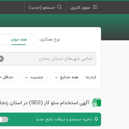
منوی کاربری
جستجو (جدید)
نوع همکاری:
همه موارد
×
تمامی شهرهای استان زنجان
فیلترها
همه صنایع
جنسیت
حداقل ح
آگهی استخدام سئو کار (SEO) در استان زنجان
ذخیره جستجو و دریافت نتایج جدید