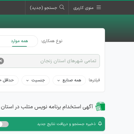
منوی کاربری
جستجو (جدید)
نوع همکاری:
همه موارد
×
تمامی شهرهای استان زنجان
فیلترها
همه صنایع
جنسیت
حداقل ح
آگهی استخدام برنامه نویس متلب در استان 
ذخیره جستجو و دریافت نتایج جدید