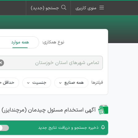
منوی کاربری
جستجو (جدید)
نوع همکاری:
همه موارد
×
تمامی شهرهای استان خوزستان
فیلترها
همه صنایع
جنسیت
حداقل ح
آگهی استخدام مسئول چیدمان (مرچندایزر) 
ذخیره جستجو و دریافت نتایج جدید