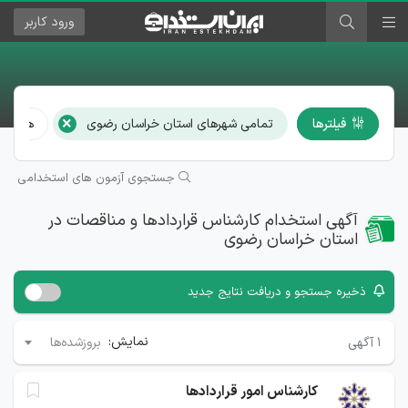
ورود
کاربر
×
فیلترها
تمامی شهرهای استان خراسان رضوی
همه م
جستجوی آزمون های استخدامی
آگهی استخدام كارشناس قراردادها و مناقصات در
استان خراسان رضوی
ذخیره جستجو و دریافت نتایج جدید
نمایش:
۱
آگهی
بروزشده‌ها
کارشناس امور قراردادها