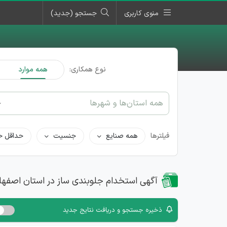
منوی کاربری
جستجو (جدید)
نوع همکاری:
همه موارد
همه استان‌ها و شهرها
فیلترها
همه صنایع
جنسیت
حداقل ح
آگهی استخدام جلوبندی ساز در استان اصفها
ذخیره جستجو و دریافت نتایج جدید