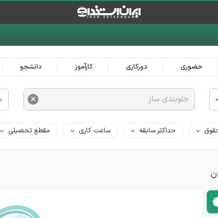
حضوری
دورکاری
کارآموز
دانشجو
×
جلوبندی ساز
ه
قوق
حداکثر سابقه
ساعت کاری
مقطع تحصیلی
ن