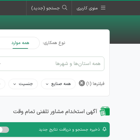
منوی کاربری
جستجو (جدید)
نوع همکاری:
همه موارد
همه استان‌ها و شهرها
×
فیلترها
(1)
همه صنایع
جنسیت
ح
آگهی استخدام مشاور تلفنی تمام وقت
ذخیره جستجو و دریافت نتایج جدید