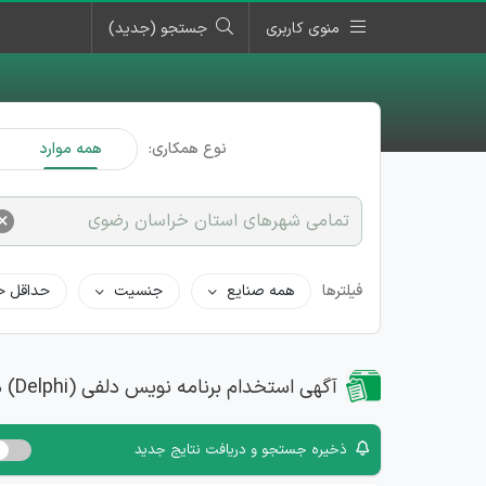
منوی کاربری
جستجو (جدید)
نوع همکاری:
همه موارد
×
تمامی شهرهای استان خراسان رضوی
فیلترها
همه صنایع
جنسیت
حداقل ح
آگهی استخدام برنامه نویس دلفی (Delphi) در استان خراسان رضوی
ذخیره جستجو و دریافت نتایج جدید