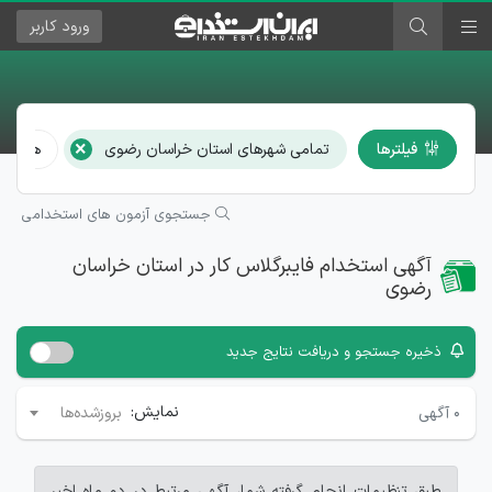
ورود
کاربر
×
فیلترها
تمامی شهرهای استان خراسان رضوی
همه م
جستجوی آزمون های استخدامی
آگهی استخدام فایبرگلاس کار در استان خراسان
رضوی
ذخیره جستجو و دریافت نتایج جدید
نمایش:
۰
آگهی
بروزشده‌ها
طبق تنظیمات انجام گرفته شما، آگهی مرتبط در دو ماه اخیر