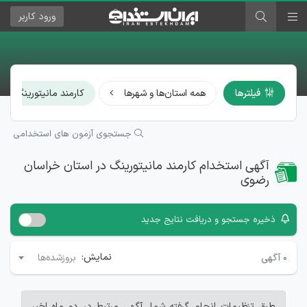
ورود
کاربر
×
فیلترها
همه استان‌ها و شهرها
کارمند مانیتورینگ
جستجوی آزمون های استخدامی
آگهی استخدام کارمند مانیتورینگ در استان خراسان
رضوی
ذخیره جستجو و دریافت نتایج جدید
نمایش:
۰
آگهی
بروزشده‌ها
طبق تنظیمات انجام گرفته شما، آگهی مرتبط در دو ماه اخیر