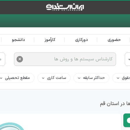
حضوری
دورکاری
کارآموز
دانشجو
×
کارشناس سیستم ها و روش ها
ه
قوق
حداکثر سابقه
ساعت کاری
مقطع تحصیلی
 در استان قم