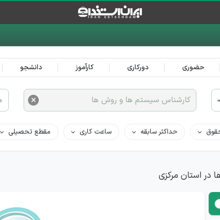
حضوری
دورکاری
کارآموز
دانشجو
×
کارشناس سیستم ها و روش ها
ه
قوق
حداکثر سابقه
ساعت کاری
مقطع تحصیلی
 در استان مرکزی